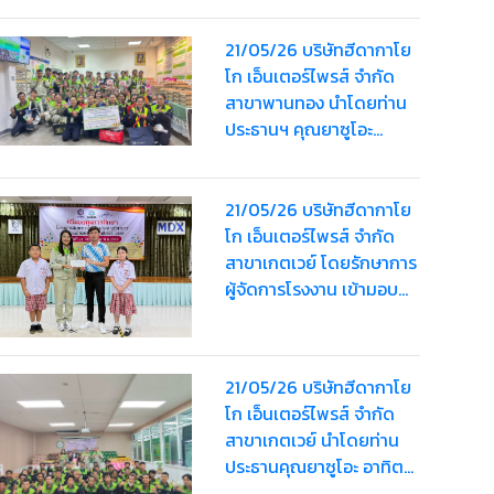
อุทัย
21/05/26 บริษัทฮีดากาโย
โก เอ็นเตอร์ไพรส์ จำกัด
สาขาพานทอง นำโดยท่าน
ประธานฯ คุณยาซูโอะ
อาทิตย์เรืองสิริ มอบ “HDK
Happy Bag” ครั้งที่ 2 ให้
พนักงานรวมมูลค่า
21/05/26 บริษัทฮีดากาโย
124,000 บาท
โก เอ็นเตอร์ไพรส์ จำกัด
สาขาเกตเวย์ โดยรักษาการ
ผู้จัดการโรงงาน เข้ามอบ
ทุนการศึกษามูลค่า 5,000
บาท ให้กับนักเรียน ใน
กิจกรรม สอบชิงทุนการ
21/05/26 บริษัทฮีดากาโย
ศึกษาค้นหาความเป็นเลิศ
โก เอ็นเตอร์ไพรส์ จำกัด
ทางวิชาการ ประจำปีการ
สาขาเกตเวย์ นำโดยท่าน
ศึกษา 2568
ประธานคุณยาซูโอะ อาทิตย์
เรืองสิริ มอบ “HDK Happy