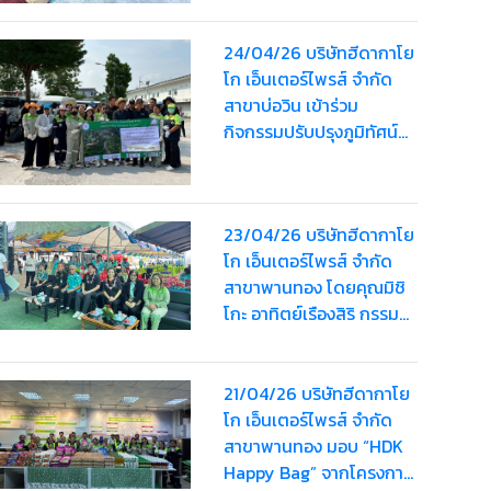
24/04/26 บริษัทฮีดากาโย
โก เอ็นเตอร์ไพรส์ จำกัด
สาขาบ่อวิน เข้าร่วม
กิจกรรมปรับปรุงภูมิทัศน์
ทำความสะอาดถนน เก็บ
ขยะและจัดระเบียบทางเท้า
ร่วมกับ อบต.บ่อวิน
23/04/26 บริษัทฮีดากาโย
โก เอ็นเตอร์ไพรส์ จำกัด
สาขาพานทอง โดยคุณมิชิ
โกะ อาทิตย์เรืองสิริ กรรม
การบริษัทฯ เข้าร่วม
"โครงการพัฒนาศักยภาพ
ผู้สูงอายุและการเตรียม
21/04/26 บริษัทฮีดากาโย
ความพร้อมเข้าสู่สังคมผู้สูง
โก เอ็นเตอร์ไพรส์ จำกัด
อายุ ประจำปี 2569"
สาขาพานทอง มอบ “HDK
Happy Bag” จากโครงการ