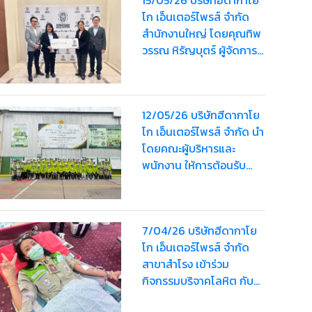
โก เอ็นเตอร์ไพรส์ จำกัด
สำนักงานใหญ่ โดยคุณทิพ
วรรณ หิรัญบุตร์ ผู้จัดการ
ทั่วไป เข้าร่วมสัมมนาเกี่ยว
กับระบบ ISO14001
version 2026 และ ร่วมรับ
12/05/26 บริษัทฮีดากาโย
มอบป้ายอคิลิกจาก
โก เอ็นเตอร์ไพรส์ จำกัด นำ
Southeast Asia
โดยคณะผู้บริหารและ
Certification and
พนักงาน ให้การต้อนรับ
Sustainability Manager
คณะผู้เข้าเยี่ยมชมจาก
สำนักงานอุตสาหกรรม
จังหวัดลพบุรี และ
7/04/26 บริษัทฮีดากาโย
สำนักงานอุตสาหกรรม
โก เอ็นเตอร์ไพรส์ จำกัด
จังหวัดสระบุรี
สาขาสำโรง เข้าร่วม
กิจกรรมบริจาคโลหิต กับ
โรงพยาบาลปู้เจ้าฯ