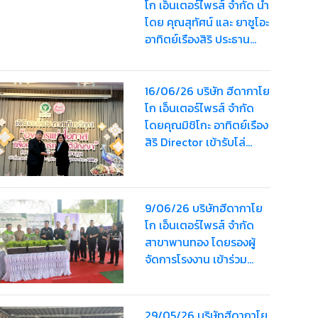
โก เอ็นเตอร์ไพรส์ จำกัด นำ
โดย คุณสุทัศน์ และ ยาซูโอะ
อาทิตย์เรืองสิริ ประธาน
บริษัท พร้อมด้วยคณะผู้
บริหาร บุคลากร และ
พนักงาน เข้าร่วมพระ
16/06/26 บริษัท ฮีดากาโย
พิธีธรรมสวดพระอภิธรรม
โก เอ็นเตอร์ไพรส์ จำกัด
พระบรมศพ สมเด็จพระนาง
โดยคุณมิชิโกะ อาทิตย์เรือง
เจ้าสิริกิติ์ พระบรม
สิริ Director เข้ารับโล่
ราชินีนาถ พระบรมราชชนนี
ประกาศเกียรติคุณ “รางวัล
พันปีหลวง
องค์กรแห่งโอกาส เพื่อคน
พิการทางสติปัญญา”
9/06/26 บริษัทฮีดากาโย
ประจำปี 2569
โก เอ็นเตอร์ไพรส์ จำกัด
สาขาพานทอง โดยรองผู้
จัดการโรงงาน เข้าร่วม
งานการคัดสรรกิจกรรม
พัฒนาชุมชนดีเด่นระดับ
จังหวัด ประจำปี 2569
29/05/26 บริษัทฮีดากาโย