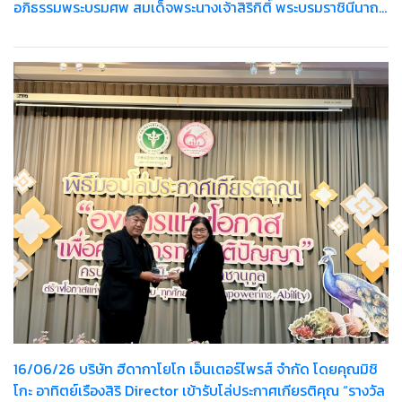
อภิธรรมพระบรมศพ สมเด็จพระนางเจ้าสิริกิติ์ พระบรมราชินีนาถ
พระบรมราชชนนีพันปีหลวง
16/06/26 บริษัท ฮีดากาโยโก เอ็นเตอร์ไพรส์ จำกัด โดยคุณมิชิ
โกะ อาทิตย์เรืองสิริ Director เข้ารับโล่ประกาศเกียรติคุณ “รางวัล