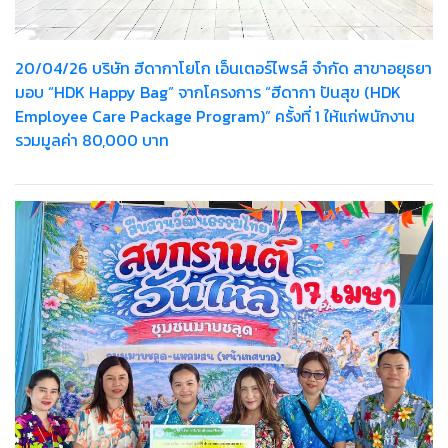
20/04/26 บริษัท ฮีดากาโยโก เอ็นเตอร์ไพรส์ จำกัด สาขาอยุธยา
มอบ “HDK Happy Bag” จากโครงการ “ฮีดากา ปันสุข (HDK
Employee Care Package Program)” ครั้งที่ 1 ให้แก่พนักงาน
รวมมูลค่า 80,000 บาท