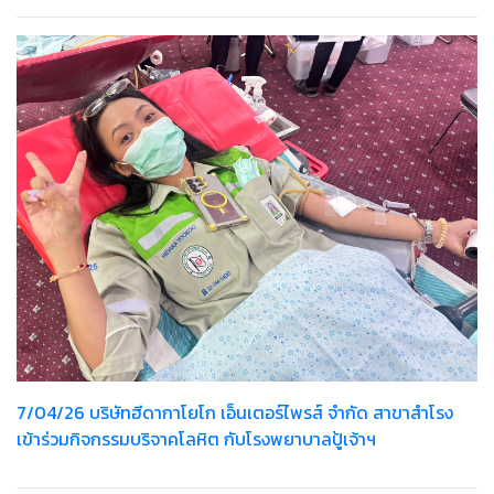
7/04/26 บริษัทฮีดากาโยโก เอ็นเตอร์ไพรส์ จำกัด สาขาสำโรง
เข้าร่วมกิจกรรมบริจาคโลหิต กับโรงพยาบาลปู้เจ้าฯ