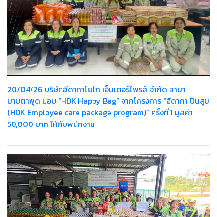
20/04/26 บริษัทฮีดากาโยโก เอ็นเตอร์ไพรส์ จำกัด สาขา
มาบตาพุด มอบ “HDK Happy Bag” จากโครงการ “ฮีดากา ปันสุข
(HDK Employee care package program)” ครั้งที่ 1 มูลค่า
50,000 บาท ให้กับพนักงาน