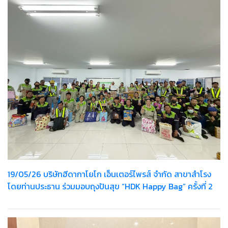
19/05/26 บริษัทฮีดากาโยโก เอ็นเตอร์ไพรส์ จำกัด สาขาสำโรง
โดยท่านประธาน ร่วมมอบถุงปันสุข “HDK Happy Bag” ครั้งที่ 2