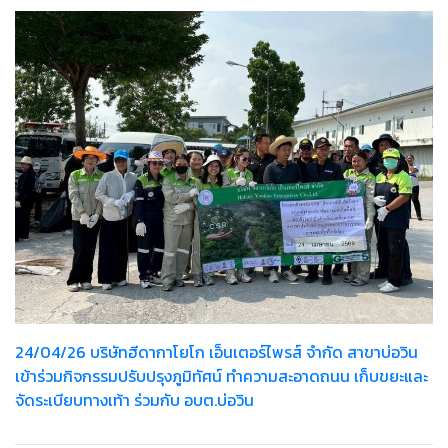
24/04/26 บริษัทฮีดากาโยโก เอ็นเตอร์ไพรส์ จำกัด สาขาบ่อวิน
เข้าร่วมกิจกรรมปรับปรุงภูมิทัศน์ ทำความสะอาดถนน เก็บขยะและ
จัดระเบียบทางเท้า ร่วมกับ อบต.บ่อวิน