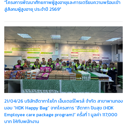
"โครงการพัฒนาศักยภาพผู้สูงอายุและการเตรียมความพร้อมเข้า
สู่สังคมผู้สูงอายุ ประจำปี 2569"
21/04/26 บริษัทฮีดากาโยโก เอ็นเตอร์ไพรส์ จำกัด สาขาพานทอง
มอบ “HDK Happy Bag” จากโครงการ “ฮีดากา ปันสุข (HDK
Employee care package program)” ครั้งที่ 1 มูลค่า 117,000
บาท ให้กับพนักงาน