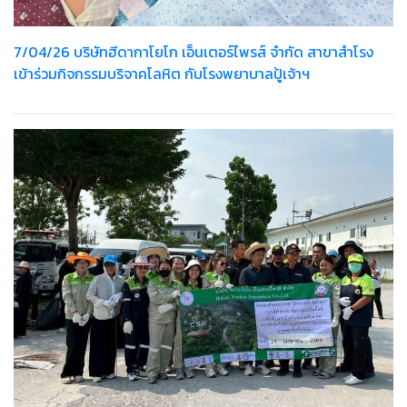
7/04/26 บริษัทฮีดากาโยโก เอ็นเตอร์ไพรส์ จำกัด สาขาสำโรง
เข้าร่วมกิจกรรมบริจาคโลหิต กับโรงพยาบาลปู้เจ้าฯ