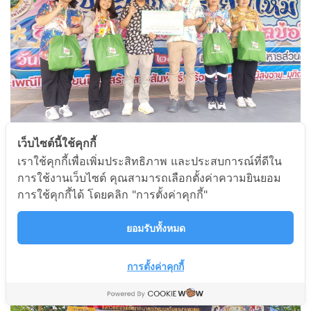
เว็บไซต์นี้ใช้คุกกี้
4/04/26 บริษัทฮีดากาโยโก เอ็นเตอร์ไพรส์ จำกัด สาขาบ่อวิน
เราใช้คุกกี้เพื่อเพิ่มประสิทธิภาพ และประสบการณ์ที่ดีใน
มอบถุงปันสุขรวมมูลค่า 3,000 บาท เพื่อสนับสนุนกิจกรรมโยน
การใช้งานเว็บไซต์ คุณสามารถเลือกตั้งค่าความยินยอม
ไหม สายสัมพันธ์ อบต.บ่อวิน
การใช้คุกกี้ได้ โดยคลิก "การตั้งค่าคุกกี้"
ยอมรับทั้งหมด
การตั้งค่าคุกกี้