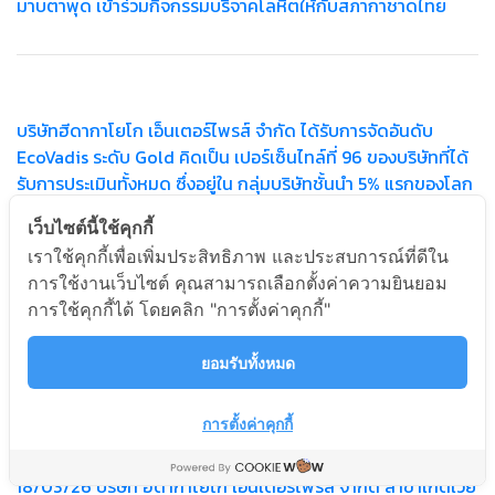
มาบตาพุด เข้าร่วมกิจกรรมบริจาคโลหิตให้กับสภากาชาดไทย
บริษัทฮีดากาโยโก เอ็นเตอร์ไพรส์ จำกัด ได้รับการจัดอันดับ
EcoVadis ระดับ Gold คิดเป็น เปอร์เซ็นไทล์ที่ 96 ของบริษัทที่ได้
รับการประเมินทั้งหมด ซึ่งอยู่ใน กลุ่มบริษัทชั้นนำ 5% แรกของโลก
เว็บไซต์นี้ใช้คุกกี้
เราใช้คุกกี้เพื่อเพิ่มประสิทธิภาพ และประสบการณ์ที่ดีใน
การใช้งานเว็บไซต์ คุณสามารถเลือกตั้งค่าความยินยอม
20/03/26 บริษัทฮีดากาโยโก เอ็นเตอร์ไพรส์ จำกัด สาขา
การใช้คุกกี้ได้ โดยคลิก "การตั้งค่าคุกกี้"
มาบตาพุด เข้าร่วมกิจกรรมตลาดนัดวิชาการโรงเรียนบ้านหนอง
แฟบ
ยอมรับทั้งหมด
การตั้งค่าคุกกี้
18/03/26 บริษัท ฮีดากาโยโก เอ็นเตอร์ไพรส์ จำกัด สาขาเกตเวย์