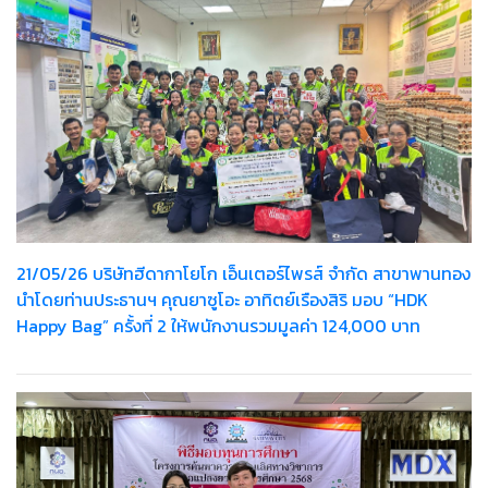
21/05/26 บริษัทฮีดากาโยโก เอ็นเตอร์ไพรส์ จำกัด สาขาพานทอง
นำโดยท่านประธานฯ คุณยาซูโอะ อาทิตย์เรืองสิริ มอบ “HDK
Happy Bag” ครั้งที่ 2 ให้พนักงานรวมมูลค่า 124,000 บาท