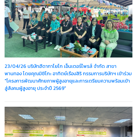
23/04/26 บริษัทฮีดากาโยโก เอ็นเตอร์ไพรส์ จำกัด สาขา
พานทอง โดยคุณมิชิโกะ อาทิตย์เรืองสิริ กรรมการบริษัทฯ เข้าร่วม
"โครงการพัฒนาศักยภาพผู้สูงอายุและการเตรียมความพร้อมเข้า
สู่สังคมผู้สูงอายุ ประจำปี 2569"