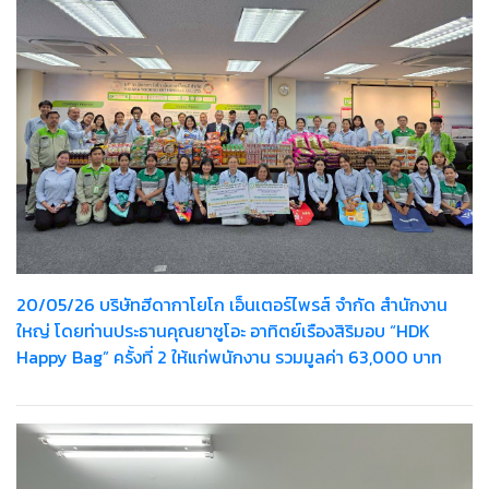
20/05/26 บริษัทฮีดากาโยโก เอ็นเตอร์ไพรส์ จำกัด สำนักงาน
ใหญ่ โดยท่านประธานคุณยาซูโอะ อาทิตย์เรืองสิริมอบ “HDK
Happy Bag” ครั้งที่ 2 ให้แก่พนักงาน รวมมูลค่า 63,000 บาท