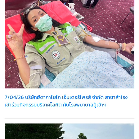
7/04/26 บริษัทฮีดากาโยโก เอ็นเตอร์ไพรส์ จำกัด สาขาสำโรง
เข้าร่วมกิจกรรมบริจาคโลหิต กับโรงพยาบาลปู้เจ้าฯ