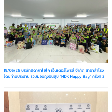
19/05/26 บริษัทฮีดากาโยโก เอ็นเตอร์ไพรส์ จำกัด สาขาสำโรง
โดยท่านประธาน ร่วมมอบถุงปันสุข “HDK Happy Bag” ครั้งที่ 2