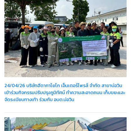
24/04/26 บริษัทฮีดากาโยโก เอ็นเตอร์ไพรส์ จำกัด สาขาบ่อวิน
เข้าร่วมกิจกรรมปรับปรุงภูมิทัศน์ ทำความสะอาดถนน เก็บขยะและ
จัดระเบียบทางเท้า ร่วมกับ อบต.บ่อวิน