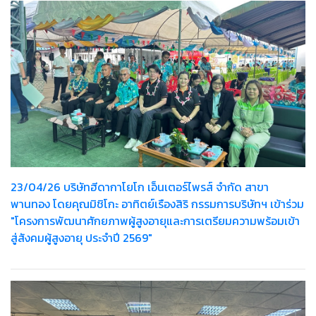
23/04/26 บริษัทฮีดากาโยโก เอ็นเตอร์ไพรส์ จำกัด สาขา
พานทอง โดยคุณมิชิโกะ อาทิตย์เรืองสิริ กรรมการบริษัทฯ เข้าร่วม
"โครงการพัฒนาศักยภาพผู้สูงอายุและการเตรียมความพร้อมเข้า
สู่สังคมผู้สูงอายุ ประจำปี 2569"