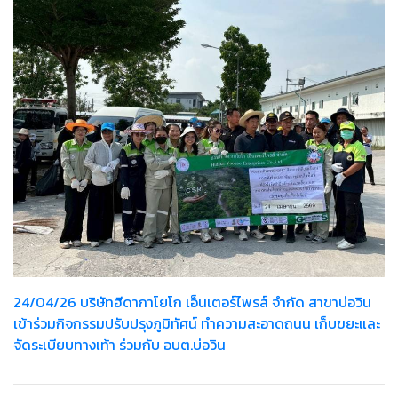
24/04/26 บริษัทฮีดากาโยโก เอ็นเตอร์ไพรส์ จำกัด สาขาบ่อวิน
เข้าร่วมกิจกรรมปรับปรุงภูมิทัศน์ ทำความสะอาดถนน เก็บขยะและ
จัดระเบียบทางเท้า ร่วมกับ อบต.บ่อวิน