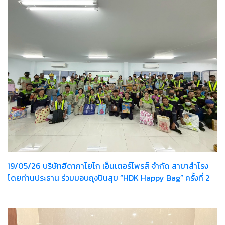
19/05/26 บริษัทฮีดากาโยโก เอ็นเตอร์ไพรส์ จำกัด สาขาสำโรง
โดยท่านประธาน ร่วมมอบถุงปันสุข “HDK Happy Bag” ครั้งที่ 2