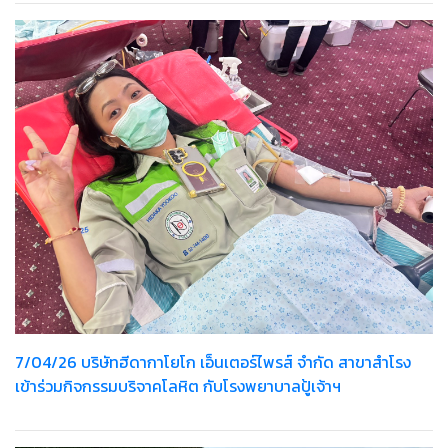
7/04/26 บริษัทฮีดากาโยโก เอ็นเตอร์ไพรส์ จำกัด สาขาสำโรง
เข้าร่วมกิจกรรมบริจาคโลหิต กับโรงพยาบาลปู้เจ้าฯ