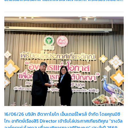
พระบรมราชชนนีพันปีหลวง
16/06/26 บริษัท ฮีดากาโยโก เอ็นเตอร์ไพรส์ จำกัด โดยคุณมิชิ
โกะ อาทิตย์เรืองสิริ Director เข้ารับโล่ประกาศเกียรติคุณ “รางวัล
องค์กรแห่งโอกาส เพื่อคนพิการทางสติปัญญา” ประจำปี 2569