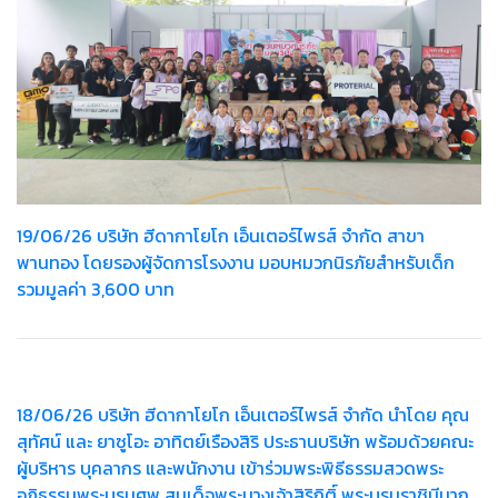
19/06/26 บริษัท ฮีดากาโยโก เอ็นเตอร์ไพรส์ จำกัด สาขา
พานทอง โดยรองผู้จัดการโรงงาน มอบหมวกนิรภัยสำหรับเด็ก
รวมมูลค่า 3,600 บาท
18/06/26 บริษัท ฮีดากาโยโก เอ็นเตอร์ไพรส์ จำกัด นำโดย คุณ
สุทัศน์ และ ยาซูโอะ อาทิตย์เรืองสิริ ประธานบริษัท พร้อมด้วยคณะ
ผู้บริหาร บุคลากร และพนักงาน เข้าร่วมพระพิธีธรรมสวดพระ
อภิธรรมพระบรมศพ สมเด็จพระนางเจ้าสิริกิติ์ พระบรมราชินีนาถ