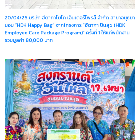
20/04/26 บริษัท ฮีดากาโยโก เอ็นเตอร์ไพรส์ จำกัด สาขาอยุธยา
มอบ “HDK Happy Bag” จากโครงการ “ฮีดากา ปันสุข (HDK
Employee Care Package Program)” ครั้งที่ 1 ให้แก่พนักงาน
รวมมูลค่า 80,000 บาท