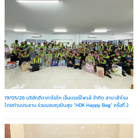
19/05/26 บริษัทฮีดากาโยโก เอ็นเตอร์ไพรส์ จำกัด สาขาสำโรง
โดยท่านประธาน ร่วมมอบถุงปันสุข “HDK Happy Bag” ครั้งที่ 2