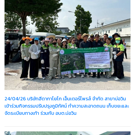
24/04/26 บริษัทฮีดากาโยโก เอ็นเตอร์ไพรส์ จำกัด สาขาบ่อวิน
เข้าร่วมกิจกรรมปรับปรุงภูมิทัศน์ ทำความสะอาดถนน เก็บขยะและ
จัดระเบียบทางเท้า ร่วมกับ อบต.บ่อวิน