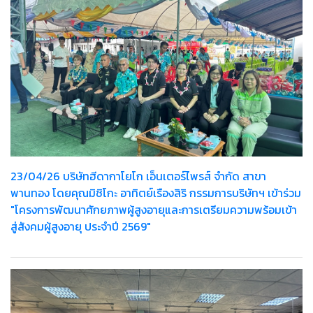
23/04/26 บริษัทฮีดากาโยโก เอ็นเตอร์ไพรส์ จำกัด สาขา
พานทอง โดยคุณมิชิโกะ อาทิตย์เรืองสิริ กรรมการบริษัทฯ เข้าร่วม
"โครงการพัฒนาศักยภาพผู้สูงอายุและการเตรียมความพร้อมเข้า
สู่สังคมผู้สูงอายุ ประจำปี 2569"