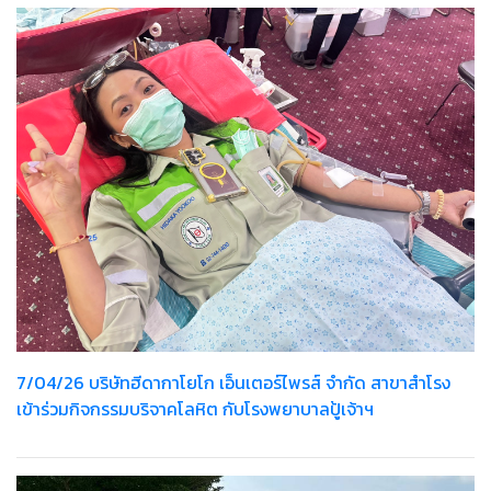
7/04/26 บริษัทฮีดากาโยโก เอ็นเตอร์ไพรส์ จำกัด สาขาสำโรง
เข้าร่วมกิจกรรมบริจาคโลหิต กับโรงพยาบาลปู้เจ้าฯ