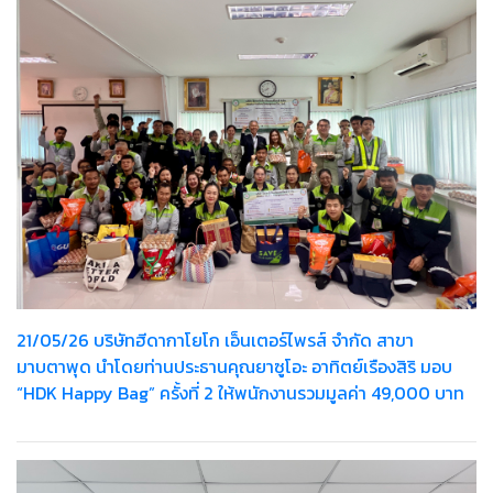
21/05/26 บริษัทฮีดากาโยโก เอ็นเตอร์ไพรส์ จำกัด สาขา
มาบตาพุด นำโดยท่านประธานคุณยาซูโอะ อาทิตย์เรืองสิริ มอบ
“HDK Happy Bag” ครั้งที่ 2 ให้พนักงานรวมมูลค่า 49,000 บาท