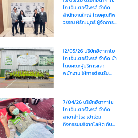
โก เอ็นเตอร์ไพรส์ จำกัด
สำนักงานใหญ่ โดยคุณทิพ
วรรณ หิรัญบุตร์ ผู้จัดการ
ทั่วไป เข้าร่วมสัมมนาเกี่ยว
กับระบบ ISO14001
version 2026 และ ร่วมรับ
12/05/26 บริษัทฮีดากาโย
มอบป้ายอคิลิกจาก
โก เอ็นเตอร์ไพรส์ จำกัด นำ
Southeast Asia
โดยคณะผู้บริหารและ
Certification and
พนักงาน ให้การต้อนรับ
Sustainability Manager
คณะผู้เข้าเยี่ยมชมจาก
สำนักงานอุตสาหกรรม
จังหวัดลพบุรี และ
7/04/26 บริษัทฮีดากาโย
สำนักงานอุตสาหกรรม
โก เอ็นเตอร์ไพรส์ จำกัด
จังหวัดสระบุรี
สาขาสำโรง เข้าร่วม
กิจกรรมบริจาคโลหิต กับ
โรงพยาบาลปู้เจ้าฯ