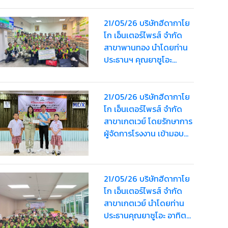
อุทัย
21/05/26 บริษัทฮีดากาโย
โก เอ็นเตอร์ไพรส์ จำกัด
สาขาพานทอง นำโดยท่าน
ประธานฯ คุณยาซูโอะ
อาทิตย์เรืองสิริ มอบ “HDK
Happy Bag” ครั้งที่ 2 ให้
พนักงานรวมมูลค่า
21/05/26 บริษัทฮีดากาโย
124,000 บาท
โก เอ็นเตอร์ไพรส์ จำกัด
สาขาเกตเวย์ โดยรักษาการ
ผู้จัดการโรงงาน เข้ามอบ
ทุนการศึกษามูลค่า 5,000
บาท ให้กับนักเรียน ใน
กิจกรรม สอบชิงทุนการ
21/05/26 บริษัทฮีดากาโย
ศึกษาค้นหาความเป็นเลิศ
โก เอ็นเตอร์ไพรส์ จำกัด
ทางวิชาการ ประจำปีการ
สาขาเกตเวย์ นำโดยท่าน
ศึกษา 2568
ประธานคุณยาซูโอะ อาทิตย์
เรืองสิริ มอบ “HDK Happy