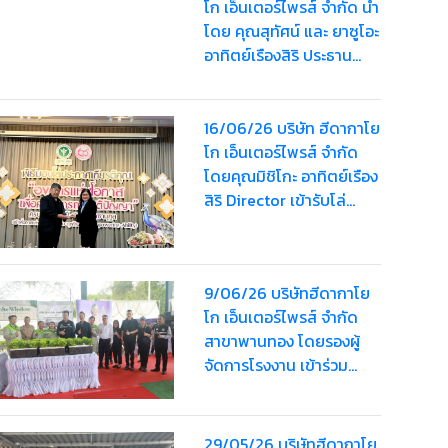
โก เอ็นเตอร์ไพรส์ จำกัด นำ
โดย คุณสุทัศน์ และ ยาซูโอะ
อาทิตย์เรืองสิริ ประธาน
บริษัท พร้อมด้วยคณะผู้
บริหาร บุคลากร และ
พนักงาน เข้าร่วมพระ
16/06/26 บริษัท ฮีดากาโย
พิธีธรรมสวดพระอภิธรรม
โก เอ็นเตอร์ไพรส์ จำกัด
พระบรมศพ สมเด็จพระนาง
โดยคุณมิชิโกะ อาทิตย์เรือง
เจ้าสิริกิติ์ พระบรม
สิริ Director เข้ารับโล่
ราชินีนาถ พระบรมราชชนนี
ประกาศเกียรติคุณ “รางวัล
พันปีหลวง
องค์กรแห่งโอกาส เพื่อคน
พิการทางสติปัญญา”
9/06/26 บริษัทฮีดากาโย
ประจำปี 2569
โก เอ็นเตอร์ไพรส์ จำกัด
สาขาพานทอง โดยรองผู้
จัดการโรงงาน เข้าร่วม
งานการคัดสรรกิจกรรม
พัฒนาชุมชนดีเด่นระดับ
จังหวัด ประจำปี 2569
29/05/26 บริษัทฮีดากาโย