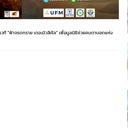
เวที "ฟ้าจรดทราย เดอะมิวสิคัล" เพื่อมูลนิธิช่วยคนตาบอดแห่ง