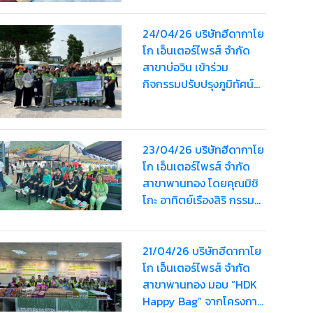
24/04/26 บริษัทฮีดากาโย
โก เอ็นเตอร์ไพรส์ จำกัด
สาขาบ่อวิน เข้าร่วม
กิจกรรมปรับปรุงภูมิทัศน์
ทำความสะอาดถนน เก็บ
ขยะและจัดระเบียบทางเท้า
ร่วมกับ อบต.บ่อวิน
23/04/26 บริษัทฮีดากาโย
โก เอ็นเตอร์ไพรส์ จำกัด
สาขาพานทอง โดยคุณมิชิ
โกะ อาทิตย์เรืองสิริ กรรม
การบริษัทฯ เข้าร่วม
"โครงการพัฒนาศักยภาพ
ผู้สูงอายุและการเตรียม
21/04/26 บริษัทฮีดากาโย
ความพร้อมเข้าสู่สังคมผู้สูง
โก เอ็นเตอร์ไพรส์ จำกัด
อายุ ประจำปี 2569"
สาขาพานทอง มอบ “HDK
Happy Bag” จากโครงการ