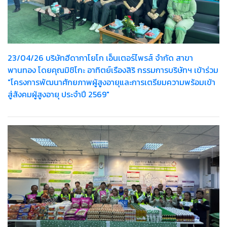
23/04/26 บริษัทฮีดากาโยโก เอ็นเตอร์ไพรส์ จำกัด สาขา
พานทอง โดยคุณมิชิโกะ อาทิตย์เรืองสิริ กรรมการบริษัทฯ เข้าร่วม
"โครงการพัฒนาศักยภาพผู้สูงอายุและการเตรียมความพร้อมเข้า
สู่สังคมผู้สูงอายุ ประจำปี 2569"