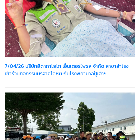
7/04/26 บริษัทฮีดากาโยโก เอ็นเตอร์ไพรส์ จำกัด สาขาสำโรง
เข้าร่วมกิจกรรมบริจาคโลหิต กับโรงพยาบาลปู้เจ้าฯ