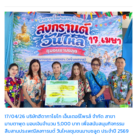
17/04/26 บริษัทฮีดากาโยโก เอ็นเตอร์ไพรส์ จำกัด สาขา
มาบตาพุด มอบเงินจำนวน 5,000 บาท เพื่อสนับสนุนกิจกรรม
สืบสานประเพณีสงการนต์ วันไหลชุมชนมาบชลูด ประจำปี 2569