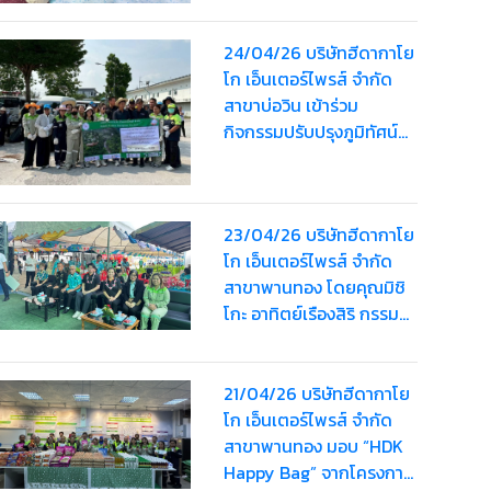
24/04/26 บริษัทฮีดากาโย
โก เอ็นเตอร์ไพรส์ จำกัด
สาขาบ่อวิน เข้าร่วม
กิจกรรมปรับปรุงภูมิทัศน์
ทำความสะอาดถนน เก็บ
ขยะและจัดระเบียบทางเท้า
ร่วมกับ อบต.บ่อวิน
23/04/26 บริษัทฮีดากาโย
โก เอ็นเตอร์ไพรส์ จำกัด
สาขาพานทอง โดยคุณมิชิ
โกะ อาทิตย์เรืองสิริ กรรม
การบริษัทฯ เข้าร่วม
"โครงการพัฒนาศักยภาพ
ผู้สูงอายุและการเตรียม
21/04/26 บริษัทฮีดากาโย
ความพร้อมเข้าสู่สังคมผู้สูง
โก เอ็นเตอร์ไพรส์ จำกัด
อายุ ประจำปี 2569"
สาขาพานทอง มอบ “HDK
Happy Bag” จากโครงการ