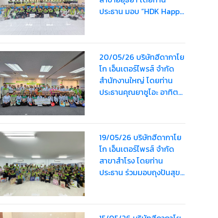
ประธาน มอบ “HDK Happy
Bag” ครั้งที่ 2 ให้แก่
พนักงานรวมมูลค่า
80,000 บาท
20/05/26 บริษัทฮีดากาโย
โก เอ็นเตอร์ไพรส์ จำกัด
สำนักงานใหญ่ โดยท่าน
ประธานคุณยาซูโอะ อาทิตย์
เรืองสิริมอบ “HDK Happy
Bag” ครั้งที่ 2 ให้แก่
พนักงาน รวมมูลค่า
19/05/26 บริษัทฮีดากาโย
63,000 บาท
โก เอ็นเตอร์ไพรส์ จำกัด
สาขาสำโรง โดยท่าน
ประธาน ร่วมมอบถุงปันสุข
“HDK Happy Bag” ครั้งที่
2
15/05/26 บริษัทฮีดากาโย