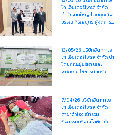
โก เอ็นเตอร์ไพรส์ จำกัด
สำนักงานใหญ่ โดยคุณทิพ
วรรณ หิรัญบุตร์ ผู้จัดการ
ทั่วไป เข้าร่วมสัมมนาเกี่ยว
กับระบบ ISO14001
version 2026 และ ร่วมรับ
12/05/26 บริษัทฮีดากาโย
มอบป้ายอคิลิกจาก
โก เอ็นเตอร์ไพรส์ จำกัด นำ
Southeast Asia
โดยคณะผู้บริหารและ
Certification and
พนักงาน ให้การต้อนรับ
Sustainability Manager
คณะผู้เข้าเยี่ยมชมจาก
สำนักงานอุตสาหกรรม
จังหวัดลพบุรี และ
7/04/26 บริษัทฮีดากาโย
สำนักงานอุตสาหกรรม
โก เอ็นเตอร์ไพรส์ จำกัด
จังหวัดสระบุรี
สาขาสำโรง เข้าร่วม
กิจกรรมบริจาคโลหิต กับ
โรงพยาบาลปู้เจ้าฯ