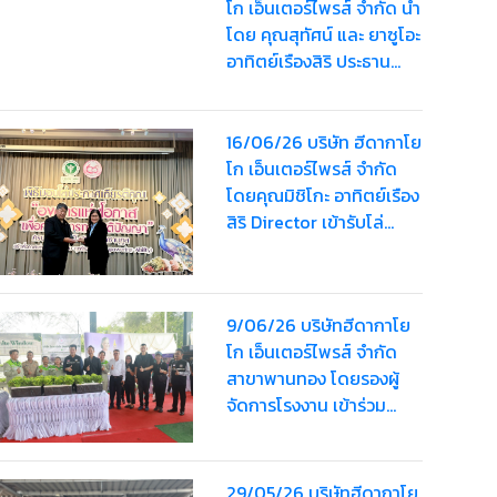
โก เอ็นเตอร์ไพรส์ จำกัด นำ
โดย คุณสุทัศน์ และ ยาซูโอะ
อาทิตย์เรืองสิริ ประธาน
บริษัท พร้อมด้วยคณะผู้
บริหาร บุคลากร และ
พนักงาน เข้าร่วมพระ
16/06/26 บริษัท ฮีดากาโย
พิธีธรรมสวดพระอภิธรรม
โก เอ็นเตอร์ไพรส์ จำกัด
พระบรมศพ สมเด็จพระนาง
โดยคุณมิชิโกะ อาทิตย์เรือง
เจ้าสิริกิติ์ พระบรม
สิริ Director เข้ารับโล่
ราชินีนาถ พระบรมราชชนนี
ประกาศเกียรติคุณ “รางวัล
พันปีหลวง
องค์กรแห่งโอกาส เพื่อคน
พิการทางสติปัญญา”
9/06/26 บริษัทฮีดากาโย
ประจำปี 2569
โก เอ็นเตอร์ไพรส์ จำกัด
สาขาพานทอง โดยรองผู้
จัดการโรงงาน เข้าร่วม
งานการคัดสรรกิจกรรม
พัฒนาชุมชนดีเด่นระดับ
จังหวัด ประจำปี 2569
29/05/26 บริษัทฮีดากาโย