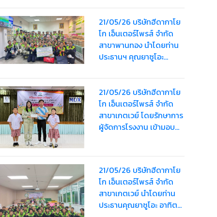
อุทัย
21/05/26 บริษัทฮีดากาโย
โก เอ็นเตอร์ไพรส์ จำกัด
สาขาพานทอง นำโดยท่าน
ประธานฯ คุณยาซูโอะ
อาทิตย์เรืองสิริ มอบ “HDK
Happy Bag” ครั้งที่ 2 ให้
พนักงานรวมมูลค่า
21/05/26 บริษัทฮีดากาโย
124,000 บาท
โก เอ็นเตอร์ไพรส์ จำกัด
สาขาเกตเวย์ โดยรักษาการ
ผู้จัดการโรงงาน เข้ามอบ
ทุนการศึกษามูลค่า 5,000
บาท ให้กับนักเรียน ใน
กิจกรรม สอบชิงทุนการ
21/05/26 บริษัทฮีดากาโย
ศึกษาค้นหาความเป็นเลิศ
โก เอ็นเตอร์ไพรส์ จำกัด
ทางวิชาการ ประจำปีการ
สาขาเกตเวย์ นำโดยท่าน
ศึกษา 2568
ประธานคุณยาซูโอะ อาทิตย์
เรืองสิริ มอบ “HDK Happy