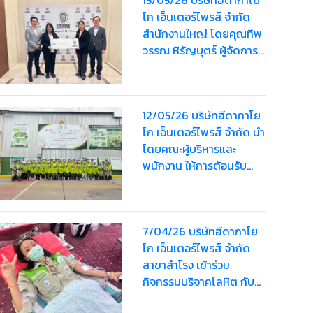
โก เอ็นเตอร์ไพรส์ จำกัด
สำนักงานใหญ่ โดยคุณทิพ
วรรณ หิรัญบุตร์ ผู้จัดการ
ทั่วไป เข้าร่วมสัมมนาเกี่ยว
กับระบบ ISO14001
version 2026 และ ร่วมรับ
12/05/26 บริษัทฮีดากาโย
มอบป้ายอคิลิกจาก
โก เอ็นเตอร์ไพรส์ จำกัด นำ
Southeast Asia
โดยคณะผู้บริหารและ
Certification and
พนักงาน ให้การต้อนรับ
Sustainability Manager
คณะผู้เข้าเยี่ยมชมจาก
สำนักงานอุตสาหกรรม
จังหวัดลพบุรี และ
7/04/26 บริษัทฮีดากาโย
สำนักงานอุตสาหกรรม
โก เอ็นเตอร์ไพรส์ จำกัด
จังหวัดสระบุรี
สาขาสำโรง เข้าร่วม
กิจกรรมบริจาคโลหิต กับ
โรงพยาบาลปู้เจ้าฯ