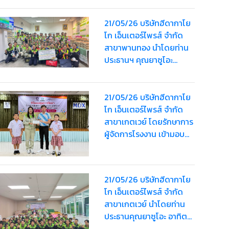
อุทัย
21/05/26 บริษัทฮีดากาโย
โก เอ็นเตอร์ไพรส์ จำกัด
สาขาพานทอง นำโดยท่าน
ประธานฯ คุณยาซูโอะ
อาทิตย์เรืองสิริ มอบ “HDK
Happy Bag” ครั้งที่ 2 ให้
พนักงานรวมมูลค่า
21/05/26 บริษัทฮีดากาโย
124,000 บาท
โก เอ็นเตอร์ไพรส์ จำกัด
สาขาเกตเวย์ โดยรักษาการ
ผู้จัดการโรงงาน เข้ามอบ
ทุนการศึกษามูลค่า 5,000
บาท ให้กับนักเรียน ใน
กิจกรรม สอบชิงทุนการ
21/05/26 บริษัทฮีดากาโย
ศึกษาค้นหาความเป็นเลิศ
โก เอ็นเตอร์ไพรส์ จำกัด
ทางวิชาการ ประจำปีการ
สาขาเกตเวย์ นำโดยท่าน
ศึกษา 2568
ประธานคุณยาซูโอะ อาทิตย์
เรืองสิริ มอบ “HDK Happy