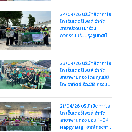
24/04/26 บริษัทฮีดากาโย
โก เอ็นเตอร์ไพรส์ จำกัด
สาขาบ่อวิน เข้าร่วม
กิจกรรมปรับปรุงภูมิทัศน์
ทำความสะอาดถนน เก็บ
ขยะและจัดระเบียบทางเท้า
ร่วมกับ อบต.บ่อวิน
23/04/26 บริษัทฮีดากาโย
โก เอ็นเตอร์ไพรส์ จำกัด
สาขาพานทอง โดยคุณมิชิ
โกะ อาทิตย์เรืองสิริ กรรม
การบริษัทฯ เข้าร่วม
"โครงการพัฒนาศักยภาพ
ผู้สูงอายุและการเตรียม
21/04/26 บริษัทฮีดากาโย
ความพร้อมเข้าสู่สังคมผู้สูง
โก เอ็นเตอร์ไพรส์ จำกัด
อายุ ประจำปี 2569"
สาขาพานทอง มอบ “HDK
Happy Bag” จากโครงการ