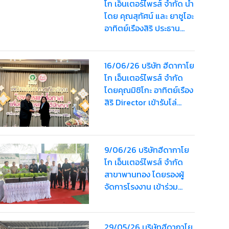
โก เอ็นเตอร์ไพรส์ จำกัด นำ
โดย คุณสุทัศน์ และ ยาซูโอะ
อาทิตย์เรืองสิริ ประธาน
บริษัท พร้อมด้วยคณะผู้
บริหาร บุคลากร และ
พนักงาน เข้าร่วมพระ
16/06/26 บริษัท ฮีดากาโย
พิธีธรรมสวดพระอภิธรรม
โก เอ็นเตอร์ไพรส์ จำกัด
พระบรมศพ สมเด็จพระนาง
โดยคุณมิชิโกะ อาทิตย์เรือง
เจ้าสิริกิติ์ พระบรม
สิริ Director เข้ารับโล่
ราชินีนาถ พระบรมราชชนนี
ประกาศเกียรติคุณ “รางวัล
พันปีหลวง
องค์กรแห่งโอกาส เพื่อคน
พิการทางสติปัญญา”
9/06/26 บริษัทฮีดากาโย
ประจำปี 2569
โก เอ็นเตอร์ไพรส์ จำกัด
สาขาพานทอง โดยรองผู้
จัดการโรงงาน เข้าร่วม
งานการคัดสรรกิจกรรม
พัฒนาชุมชนดีเด่นระดับ
จังหวัด ประจำปี 2569
29/05/26 บริษัทฮีดากาโย