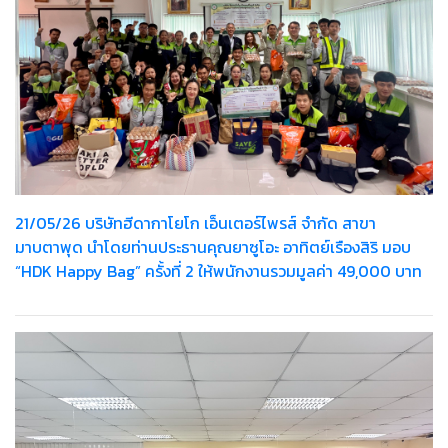
21/05/26 บริษัทฮีดากาโยโก เอ็นเตอร์ไพรส์ จำกัด สาขา
มาบตาพุด นำโดยท่านประธานคุณยาซูโอะ อาทิตย์เรืองสิริ มอบ
“HDK Happy Bag” ครั้งที่ 2 ให้พนักงานรวมมูลค่า 49,000 บาท