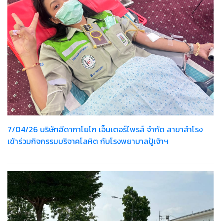
7/04/26 บริษัทฮีดากาโยโก เอ็นเตอร์ไพรส์ จำกัด สาขาสำโรง
เข้าร่วมกิจกรรมบริจาคโลหิต กับโรงพยาบาลปู้เจ้าฯ