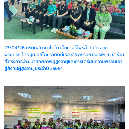
23/04/26 บริษัทฮีดากาโยโก เอ็นเตอร์ไพรส์ จำกัด สาขา
พานทอง โดยคุณมิชิโกะ อาทิตย์เรืองสิริ กรรมการบริษัทฯ เข้าร่วม
"โครงการพัฒนาศักยภาพผู้สูงอายุและการเตรียมความพร้อมเข้า
สู่สังคมผู้สูงอายุ ประจำปี 2569"