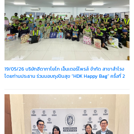
19/05/26 บริษัทฮีดากาโยโก เอ็นเตอร์ไพรส์ จำกัด สาขาสำโรง
โดยท่านประธาน ร่วมมอบถุงปันสุข “HDK Happy Bag” ครั้งที่ 2