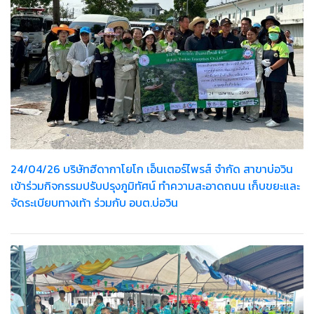
24/04/26 บริษัทฮีดากาโยโก เอ็นเตอร์ไพรส์ จำกัด สาขาบ่อวิน
เข้าร่วมกิจกรรมปรับปรุงภูมิทัศน์ ทำความสะอาดถนน เก็บขยะและ
จัดระเบียบทางเท้า ร่วมกับ อบต.บ่อวิน