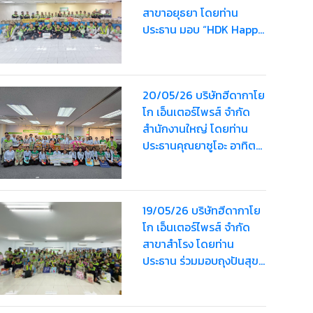
สาขาอยุธยา โดยท่าน
ประธาน มอบ “HDK Happy
Bag” ครั้งที่ 2 ให้แก่
พนักงานรวมมูลค่า
80,000 บาท
20/05/26 บริษัทฮีดากาโย
โก เอ็นเตอร์ไพรส์ จำกัด
สำนักงานใหญ่ โดยท่าน
ประธานคุณยาซูโอะ อาทิตย์
เรืองสิริมอบ “HDK Happy
Bag” ครั้งที่ 2 ให้แก่
พนักงาน รวมมูลค่า
19/05/26 บริษัทฮีดากาโย
63,000 บาท
โก เอ็นเตอร์ไพรส์ จำกัด
สาขาสำโรง โดยท่าน
ประธาน ร่วมมอบถุงปันสุข
“HDK Happy Bag” ครั้งที่
2