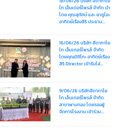
18/06/26 บริษัท ฮีดากาโย
โก เอ็นเตอร์ไพรส์ จำกัด นำ
โดย คุณสุทัศน์ และ ยาซูโอะ
อาทิตย์เรืองสิริ ประธาน
บริษัท พร้อมด้วยคณะผู้
บริหาร บุคลากร และ
พนักงาน เข้าร่วมพระ
16/06/26 บริษัท ฮีดากาโย
พิธีธรรมสวดพระอภิธรรม
โก เอ็นเตอร์ไพรส์ จำกัด
พระบรมศพ สมเด็จพระนาง
โดยคุณมิชิโกะ อาทิตย์เรือง
เจ้าสิริกิติ์ พระบรม
สิริ Director เข้ารับโล่
ราชินีนาถ พระบรมราชชนนี
ประกาศเกียรติคุณ “รางวัล
พันปีหลวง
องค์กรแห่งโอกาส เพื่อคน
พิการทางสติปัญญา”
9/06/26 บริษัทฮีดากาโย
ประจำปี 2569
โก เอ็นเตอร์ไพรส์ จำกัด
สาขาพานทอง โดยรองผู้
จัดการโรงงาน เข้าร่วม
งานการคัดสรรกิจกรรม
พัฒนาชุมชนดีเด่นระดับ