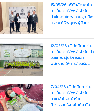
15/05/26 บริษัทฮีดากาโย
โก เอ็นเตอร์ไพรส์ จำกัด
สำนักงานใหญ่ โดยคุณทิพ
วรรณ หิรัญบุตร์ ผู้จัดการ
ทั่วไป เข้าร่วมสัมมนาเกี่ยว
กับระบบ ISO14001
version 2026 และ ร่วมรับ
12/05/26 บริษัทฮีดากาโย
มอบป้ายอคิลิกจาก
โก เอ็นเตอร์ไพรส์ จำกัด นำ
Southeast Asia
โดยคณะผู้บริหารและ
Certification and
พนักงาน ให้การต้อนรับ
Sustainability Manager
คณะผู้เข้าเยี่ยมชมจาก
สำนักงานอุตสาหกรรม
จังหวัดลพบุรี และ
7/04/26 บริษัทฮีดากาโย
สำนักงานอุตสาหกรรม
โก เอ็นเตอร์ไพรส์ จำกัด
จังหวัดสระบุรี
สาขาสำโรง เข้าร่วม
กิจกรรมบริจาคโลหิต กับ
โรงพยาบาลปู้เจ้าฯ