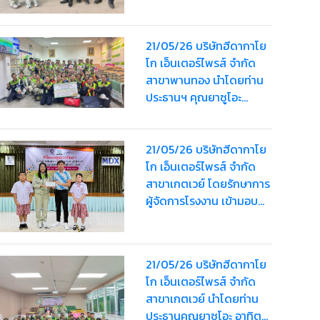
บาท สนับสนุนให้กับอำเภอ
อุทัย
21/05/26 บริษัทฮีดากาโย
โก เอ็นเตอร์ไพรส์ จำกัด
สาขาพานทอง นำโดยท่าน
ประธานฯ คุณยาซูโอะ
อาทิตย์เรืองสิริ มอบ “HDK
Happy Bag” ครั้งที่ 2 ให้
พนักงานรวมมูลค่า
21/05/26 บริษัทฮีดากาโย
124,000 บาท
โก เอ็นเตอร์ไพรส์ จำกัด
สาขาเกตเวย์ โดยรักษาการ
ผู้จัดการโรงงาน เข้ามอบ
ทุนการศึกษามูลค่า 5,000
บาท ให้กับนักเรียน ใน
กิจกรรม สอบชิงทุนการ
21/05/26 บริษัทฮีดากาโย
ศึกษาค้นหาความเป็นเลิศ
โก เอ็นเตอร์ไพรส์ จำกัด
ทางวิชาการ ประจำปีการ
สาขาเกตเวย์ นำโดยท่าน
ศึกษา 2568
ประธานคุณยาซูโอะ อาทิตย์