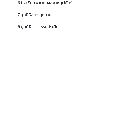
6.โรงเรียนพานทองสภาชนูปถัมภ์
7.มูลนิธีสว่างอุทยาน
8.มูลนิธิจตุรธรรมประทีป