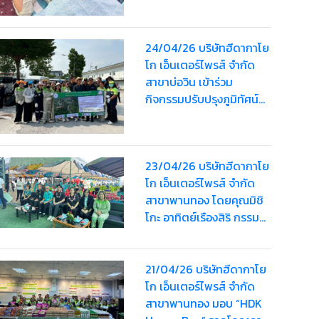
24/04/26 บริษัทฮีดากาโย
โก เอ็นเตอร์ไพรส์ จำกัด
สาขาบ่อวิน เข้าร่วม
กิจกรรมปรับปรุงภูมิทัศน์
ทำความสะอาดถนน เก็บ
ขยะและจัดระเบียบทางเท้า
ร่วมกับ อบต.บ่อวิน
23/04/26 บริษัทฮีดากาโย
โก เอ็นเตอร์ไพรส์ จำกัด
สาขาพานทอง โดยคุณมิชิ
โกะ อาทิตย์เรืองสิริ กรรม
การบริษัทฯ เข้าร่วม
"โครงการพัฒนาศักยภาพ
ผู้สูงอายุและการเตรียม
21/04/26 บริษัทฮีดากาโย
ความพร้อมเข้าสู่สังคมผู้สูง
โก เอ็นเตอร์ไพรส์ จำกัด
อายุ ประจำปี 2569"
สาขาพานทอง มอบ “HDK