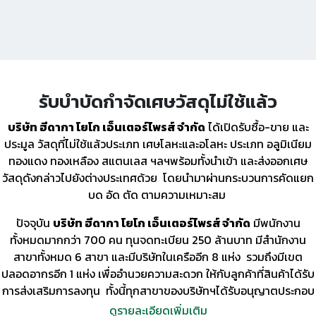
รับบำบัดกำจัดเศษวัสดุไม่ใช้แล้ว
บริษัท ฮีดากา โยโก เอ็นเตอร์ไพรส์ จำกัด
ได้เปิดรับซื้อ-ขาย และ
ประมูล วัสดุที่ไม่ใช้แล้วประเภท เศษโลหะและอโลหะ ประเภท อลูมิเนียม
ทองแดง ทองเหลือง สแตนเลส ฯลฯพร้อมทั้งนำเข้า และส่งออกเศษ
วัสดุดังกล่าวไปยังต่างประเทศด้วย โดยนำมาผ่านกระบวนการคัดแยก
บด อัด ตัด ตามความเหมาะสม
ปัจจุบัน
บริษัท ฮีดากา โยโก เอ็นเตอร์ไพรส์ จำกัด
มีพนักงาน
ทั้งหมดมากกว่า 700 คน ทุนจดทะเบียน 250 ล้านบาท มีสำนักงาน
สาขาทั้งหมด 6 สาขา และมีบริษัทในเครืออีก 8 แห่ง รวมถึงมีเขต
ปลอดอากรอีก 1 แห่ง เพื่ออำนวยความสะดวก ให้กับลูกค้าที่สินค้าได้รับ
การส่งเสริมการลงทุน ทั้งนี้ทุกสาขาของบริษัทฯได้รับอนุญาตประกอบ
กิจการประเภท 64 , 105 และ 106 รวมถึงได้ระบบ Auto E-License
ดูรายละเอียดเพิ่มเติม