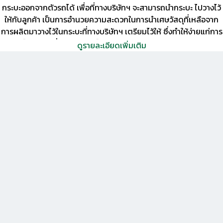
กระบะออกจากตัวรถได้ เพื่อที่ทางบริษัทฯ จะสามารถนำกระบะ ไปวางไว้
ให้กับลูกค้า เป็นการอำนวยความสะดวกในการนำเศษวัสดุที่เหลือจาก
การผลิตมาวางไว้ในกระบะที่ทางบริษัทฯ เตรียมไว้ให้ ซึ่งทำให้ง่ายแก่การ
จัดเก็บ และ เพื่อความรวดเร็วในการขนส่งสินค้า และยังมีอุปกรณ์
ดูรายละเอียดเพิ่มเติม
ฉุกเฉินติดรถที่จำเป็น เช่น ถังดับเพลิง , วัสดุดูดซับ , กรวยจราจร ,
ไม้กวาด , ป้ายเตือน 3 เหลี่ยมสะท้อนแสง เป็นต้น
รถทุกคันของบริษัทฯ มีกล้องหน้ารถและกล้องส่องภายในรถเพื่อตรวจ
สอบพฤติกรรมของพนักงานขับรถ และมีระบบ GPS เพื่อใช้ในการ
ติดตามรถ และควบคุมดูแลตลอดจนบันทึกเส้นทางลักษณะการขับรถ
สามารถตรวจสอบตำแหน่งของรถ และความเร็วของรถซึ่งอาจทำให้เกิด
อุบัติเหตุ เพิ่มความปลอดภัยในทรัพย์สิน ช่วยลดการเกิดอุบัติเหตุ จาก
การใช้ความเร็วที่ไม่เหมาะสม พนักงานขับรถของเราจะได้รับการตรวจ
วัดความดัน รวมถึงวัดปริมาณแอลกอฮอล์ในร่างกาย ก่อนการปฏิบัติ
งานทุกครั้ง ลูกค้าสามารถมั่นใจได้ในการ ทำงาน ที่ ซื่อสัตย์ สะดวก
และปลอดภัย ของเรา