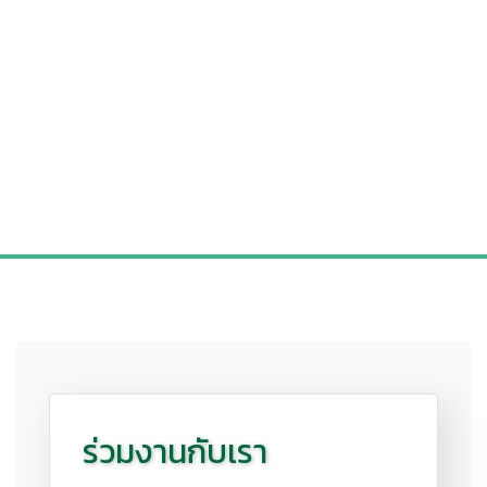
“รางวัลองค์กรแห่งโอกาส เพื่อคนพิการ
ทางสติปัญญา” ประจำปี 2569
วันที่ 16 มิถุนายน 2569 บริษัท ฮีดากาโยโก เอ็นเตอร์ไพรส์ จำกัด
โดยคุณมิชิโกะ อาทิตย์เรืองสิริ Director เข้ารับโล่ประกาศเกียรติคุณ
“รางวัลองค์กรแห่งโอกาส เพื่อคนพิการทางสติปัญญา” ประจำปี 256
ณ สถาบันราชานุกูล เพื่อเชิดชูเกียรติองค์กรที่ให้การสนับสนุนและส่ง
เสริมโอกาสในการพัฒนาคุณภาพชีวิตแก่คนพิการทางสติปัญญา
อย่างต่อเนื่อง
ร่วมงานกับเรา