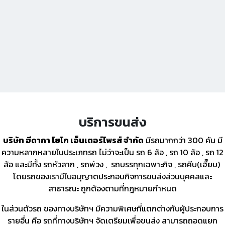
บริการขนส่ง
บริษัท ฮีดากา โยโก เอ็นเตอร์ไพรส์ จำกัด
มีรถมากกว่า 300 คัน มี
ความหลากหลายในประเภทรถ ไม่ว่าจะเป็น รถ 6 ล้อ , รถ 10 ล้อ , รถ 12
ล้อ และมีทั้ง รถหัวลาก , รถพ่วง , รถบรรทุกเฉพาะกิจ , รถคีบ(เฮี๊ยบ)
โดยรถของเรามีใบอนุญาตประกอบกิจการขนส่งส่วนบุคคลและ
สาธารณะ ถูกต้องตามที่กฎหมายกำหนด
ในส่วนตัวรถ ของทางบริษัทฯ มีความพิเศษที่แตกต่างกับผู้ประกอบการ
รายอื่น คือ รถที่ทางบริษัทฯ จัดเตรียมเพื่อขนส่ง สามารถถอดแยก