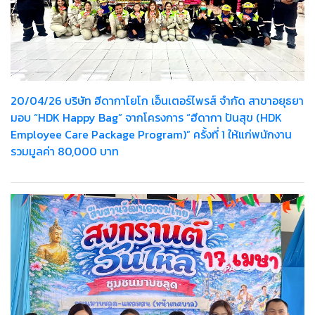
20/04/26 บริษัท ฮีดากาโยโก เอ็นเตอร์ไพรส์ จำกัด สาขาอยุธยา
มอบ “HDK Happy Bag” จากโครงการ “ฮีดากา ปันสุข (HDK
Employee Care Package Program)” ครั้งที่ 1 ให้แก่พนักงาน
รวมมูลค่า 80,000 บาท