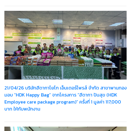
21/04/26 บริษัทฮีดากาโยโก เอ็นเตอร์ไพรส์ จำกัด สาขาพานทอง
มอบ “HDK Happy Bag” จากโครงการ “ฮีดากา ปันสุข (HDK
Employee care package program)” ครั้งที่ 1 มูลค่า 117,000
บาท ให้กับพนักงาน