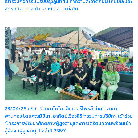
เข้าร่วมกิจกรรมปรับปรุงภูมิทัศน์ ทำความสะอาดถนน เก็บขยะและ
จัดระเบียบทางเท้า ร่วมกับ อบต.บ่อวิน
23/04/26 บริษัทฮีดากาโยโก เอ็นเตอร์ไพรส์ จำกัด สาขา
พานทอง โดยคุณมิชิโกะ อาทิตย์เรืองสิริ กรรมการบริษัทฯ เข้าร่วม
"โครงการพัฒนาศักยภาพผู้สูงอายุและการเตรียมความพร้อมเข้า
สู่สังคมผู้สูงอายุ ประจำปี 2569"