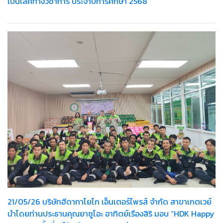
เป็นเลิศทางวิชาการ ประจำปีการศึกษา 2568
21/05/26 บริษัทฮีดากาโยโก เอ็นเตอร์ไพรส์ จำกัด สาขาเกตเวย์
นำโดยท่านประธานคุณยาซูโอะ อาทิตย์เรืองสิริ มอบ “HDK Happy