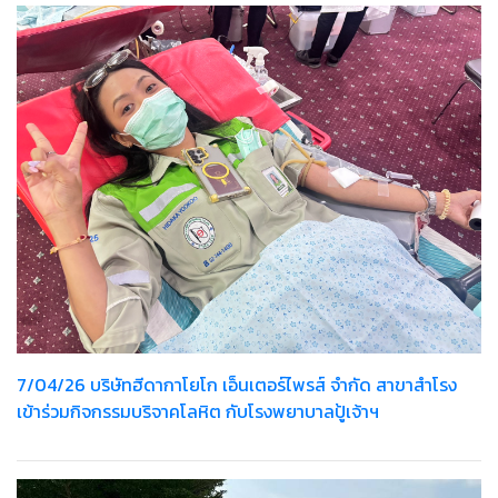
7/04/26 บริษัทฮีดากาโยโก เอ็นเตอร์ไพรส์ จำกัด สาขาสำโรง
เข้าร่วมกิจกรรมบริจาคโลหิต กับโรงพยาบาลปู้เจ้าฯ