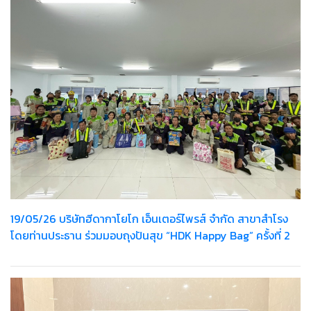
19/05/26 บริษัทฮีดากาโยโก เอ็นเตอร์ไพรส์ จำกัด สาขาสำโรง
โดยท่านประธาน ร่วมมอบถุงปันสุข “HDK Happy Bag” ครั้งที่ 2