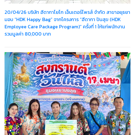
20/04/26 บริษัท ฮีดากาโยโก เอ็นเตอร์ไพรส์ จำกัด สาขาอยุธยา
มอบ “HDK Happy Bag” จากโครงการ “ฮีดากา ปันสุข (HDK
Employee Care Package Program)” ครั้งที่ 1 ให้แก่พนักงาน
รวมมูลค่า 80,000 บาท