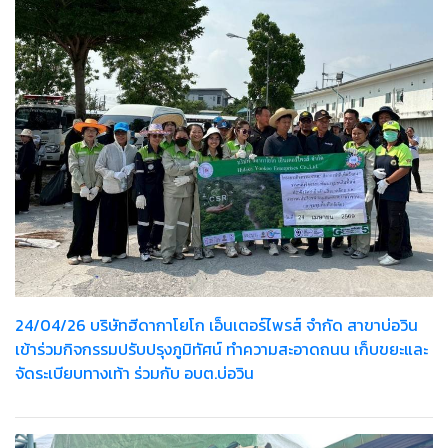
24/04/26 บริษัทฮีดากาโยโก เอ็นเตอร์ไพรส์ จำกัด สาขาบ่อวิน
เข้าร่วมกิจกรรมปรับปรุงภูมิทัศน์ ทำความสะอาดถนน เก็บขยะและ
จัดระเบียบทางเท้า ร่วมกับ อบต.บ่อวิน