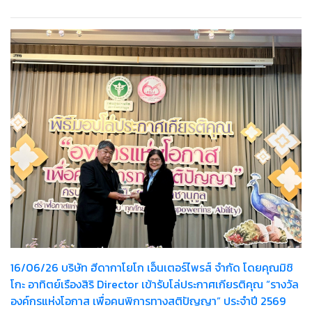
พระบรมราชชนนีพันปีหลวง
16/06/26 บริษัท ฮีดากาโยโก เอ็นเตอร์ไพรส์ จำกัด โดยคุณมิชิ
โกะ อาทิตย์เรืองสิริ Director เข้ารับโล่ประกาศเกียรติคุณ “รางวัล
องค์กรแห่งโอกาส เพื่อคนพิการทางสติปัญญา” ประจำปี 2569