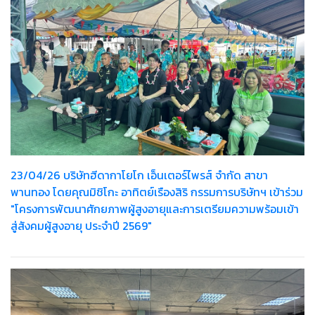
23/04/26 บริษัทฮีดากาโยโก เอ็นเตอร์ไพรส์ จำกัด สาขา
พานทอง โดยคุณมิชิโกะ อาทิตย์เรืองสิริ กรรมการบริษัทฯ เข้าร่วม
"โครงการพัฒนาศักยภาพผู้สูงอายุและการเตรียมความพร้อมเข้า
สู่สังคมผู้สูงอายุ ประจำปี 2569"