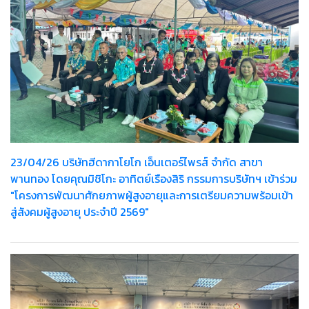
23/04/26 บริษัทฮีดากาโยโก เอ็นเตอร์ไพรส์ จำกัด สาขา
พานทอง โดยคุณมิชิโกะ อาทิตย์เรืองสิริ กรรมการบริษัทฯ เข้าร่วม
"โครงการพัฒนาศักยภาพผู้สูงอายุและการเตรียมความพร้อมเข้า
สู่สังคมผู้สูงอายุ ประจำปี 2569"