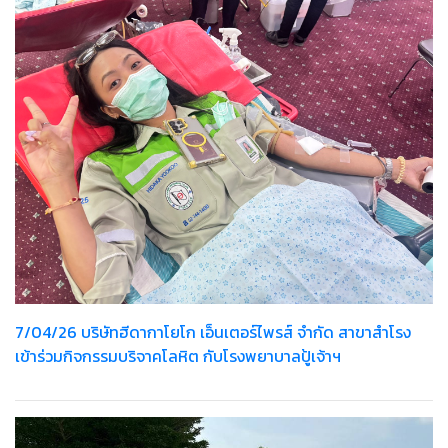
7/04/26 บริษัทฮีดากาโยโก เอ็นเตอร์ไพรส์ จำกัด สาขาสำโรง
เข้าร่วมกิจกรรมบริจาคโลหิต กับโรงพยาบาลปู้เจ้าฯ