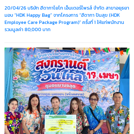
20/04/26 บริษัท ฮีดากาโยโก เอ็นเตอร์ไพรส์ จำกัด สาขาอยุธยา
มอบ “HDK Happy Bag” จากโครงการ “ฮีดากา ปันสุข (HDK
Employee Care Package Program)” ครั้งที่ 1 ให้แก่พนักงาน
รวมมูลค่า 80,000 บาท