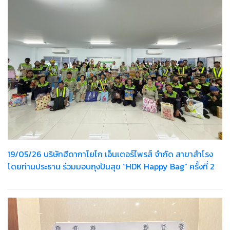
19/05/26 บริษัทฮีดากาโยโก เอ็นเตอร์ไพรส์ จำกัด สาขาสำโรง
โดยท่านประธาน ร่วมมอบถุงปันสุข “HDK Happy Bag” ครั้งที่ 2