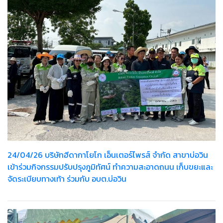
24/04/26 บริษัทฮีดากาโยโก เอ็นเตอร์ไพรส์ จำกัด สาขาบ่อวิน
เข้าร่วมกิจกรรมปรับปรุงภูมิทัศน์ ทำความสะอาดถนน เก็บขยะและ
จัดระเบียบทางเท้า ร่วมกับ อบต.บ่อวิน