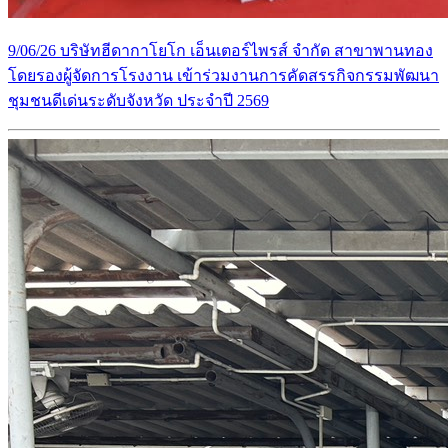
9/06/26 บริษัทฮีดากาโยโก เอ็นเตอร์ไพรส์ จำกัด สาขาพานทอง
โดยรองผู้จัดการโรงงาน เข้าร่วมงานการคัดสรรกิจกรรมพัฒนา
ชุมชนดีเด่นระดับจังหวัด ประจำปี 2569