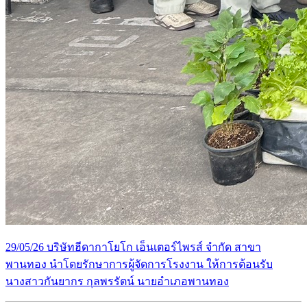
29/05/26 บริษัทฮีดากาโยโก เอ็นเตอร์ไพรส์ จำกัด สาขา
พานทอง นำโดยรักษาการผู้จัดการโรงงาน ให้การต้อนรับ
นางสาวกันยากร กุลพรรัตน์ นายอำเภอพานทอง