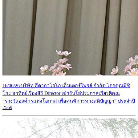
16/06/26 บริษัท ฮีดากาโยโก เอ็นเตอร์ไพรส์ จำกัด โดยคุณมิชิ
โกะ อาทิตย์เรืองสิริ Director เข้ารับโล่ประกาศเกียรติคุณ
“รางวัลองค์กรแห่งโอกาส เพื่อคนพิการทางสติปัญญา” ประจำปี
2569