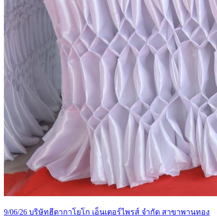
9/06/26 บริษัทฮีดากาโยโก เอ็นเตอร์ไพรส์ จำกัด สาขาพานทอง