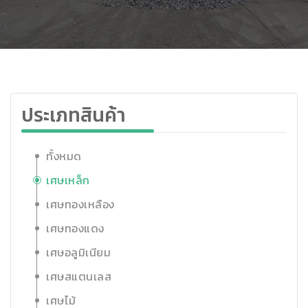
ประเภทสินค้า
ทั้งหมด
เศษเหล็ก
เศษทองเหลือง
เศษทองแดง
เศษอลูมิเนียม
เศษสแตนเลส
เศษไม้